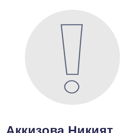
Аккизова Никият