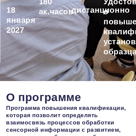
180
Удосто
18
дистанционно
ак.часов
о
января
повыше
2027
квалиф
устано
образц
О программе
Программа повышения квалификации,
которая позволит определять
взаимосвязь процессов обработки
сенсорной информации с развитием,