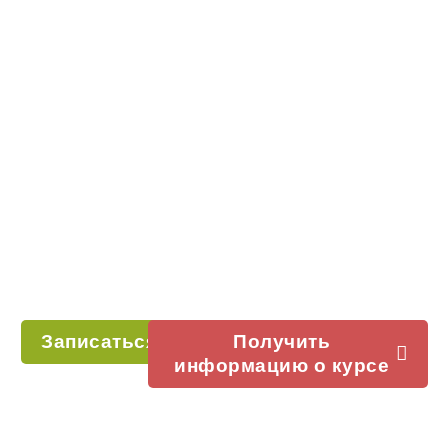
расстройством
аутистического
спектра в ДОУ
Приобретите профессиональные навыки
по
разработке и эффективной практической
реализации
АОП ДО для детей с РАС в
условиях ДОУ
Записаться
Получить
информацию о курсе