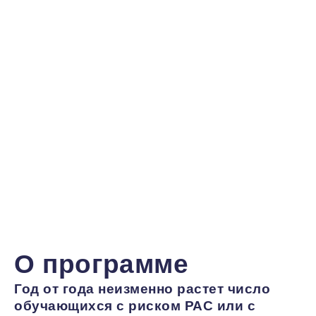
Старт
Продолжительность
Форма
Документ
программы
обучения
160
Удосто
планируется
онлайн
ак.часов
о
повыше
квалиф
устано
образц
О программе
Год от года неизменно растет число
обучающихся с риском РАС или с