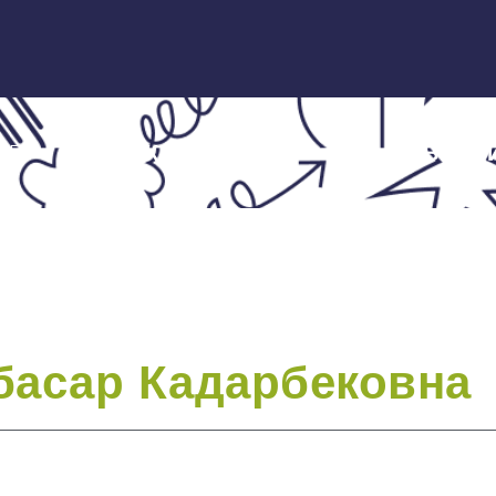
ЭКСПЕРТЫ
НОВОСТ
басар Кадарбековна