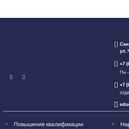
Сан
ул.
+7 (
Пн –
+7 (
отд
edu
Повышение квалификации
Нар