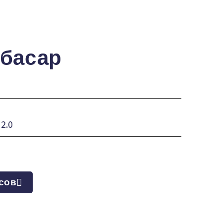
басар
2.0
сов