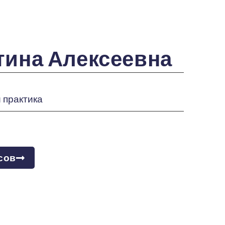
тина Алексеевна
 практика
сов