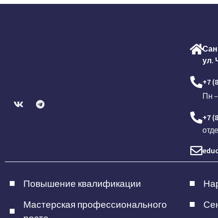
Сан
ул. 
+7 (
Пн –
+7 (
отд
educ
Повышение квалификации
Нар
Мастерская профессионального
Сен