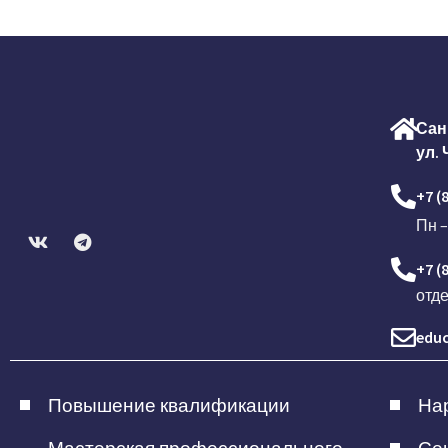
Сан
ул. 
+7 (
Пн –
+7 (
отд
educ
Повышение квалификации
Нар