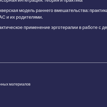
сорная интеграция: теория и практика
верская модель раннего вмешательства: практик
АС и их родителями.
ктическое применение эрготерапии в работе с д
нных материалов