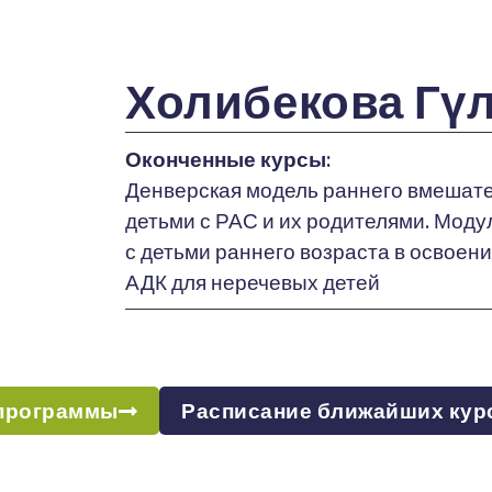
Холибекова Гүл
Оконченные курсы:
Денверская модель раннего вмешател
детьми с РАС и их родителями. Модул
с детьми раннего возраста в освоен
АДК для неречевых детей
программы
Расписание ближайших кур