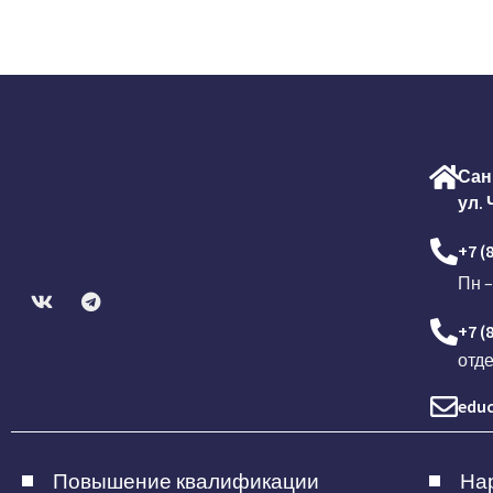
Сан
ул. 
+7 (
Пн –
+7 (
отд
educ
Повышение квалификации
Нар