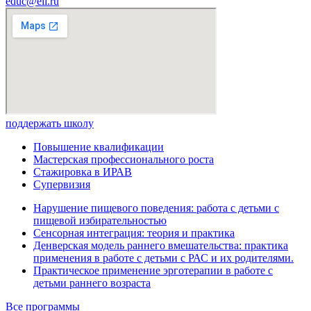
educ@eii.ru
поддержать школу
Повышение квалификации
Мастерская профессионального роста
Стажировка в ИРАВ
Супервизия
Нарушение пищевого поведения: работа с детьми с
пищевой избирательностью
Сенсорная интеграция: теория и практика
Денверская модель раннего вмешательства: практика
применения в работе с детьми с РАС и их родителями.
Практическое применение эрготерапии в работе с
детьми раннего возраста
Все программы