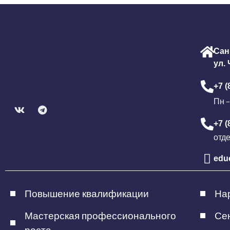
Сан
ул.
+7 (
Пн –
+7 (
отд
edu
Повышение квалификации
Нар
Мастерская профессионального
Сен