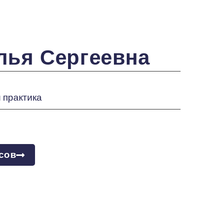
лья Сергеевна
 практика
сов