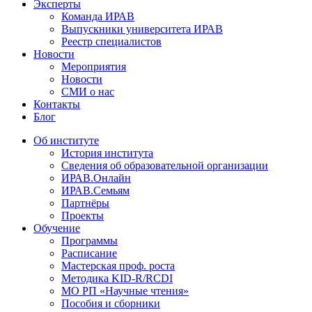
Эксперты
Команда ИРАВ
Выпускники университета ИРАВ
Реестр специалистов
Новости
Мероприятия
Новости
СМИ о нас
Контакты
Блог
Об институте
История института
Сведения об образовательной организации
ИРАВ.Онлайн
ИРАВ.Семьям
Партнёры
Проекты
Обучение
Программы
Расписание
Мастерская проф. роста
Методика KID-R/RCDI
МО РП «Научные чтения»
Пособия и сборники