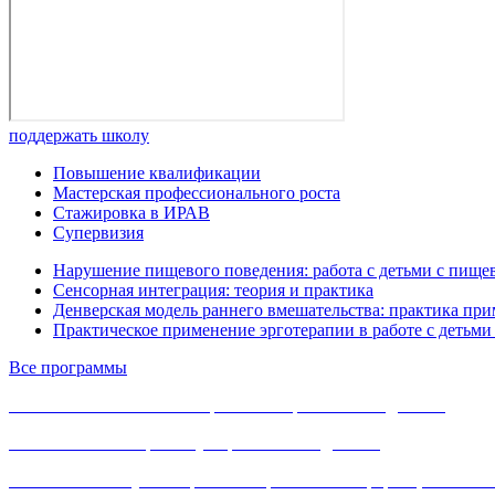
поддержать школу
Повышение квалификации
Мастерская профессионального роста
Стажировка в ИРАВ
Супервизия
Нарушение пищевого поведения: работа с детьми с пище
Сенсорная интеграция: теория и практика
Денверская модель раннего вмешательства: практика прим
Практическое применение эрготерапии в работе с детьми 
Все программы
Политика в отношении обработки персональных данных
Соглашение на обработку персональных данных
Согласие на получение рассылки рекламно-информационных м