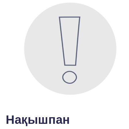
Нақышпан