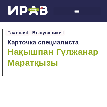
Главная
Выпускники
Карточка специалиста
Нақышпан Гүлжанар
Маратқызы