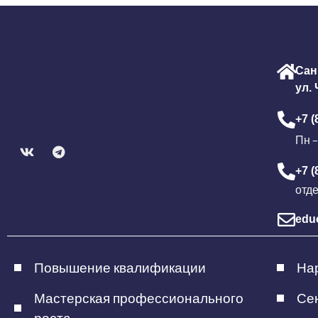
Сан
ул.
+7 (
Пн –
+7 (
отд
edu
Повышение квалификации
Нар
Мастерская профессионального
Сен