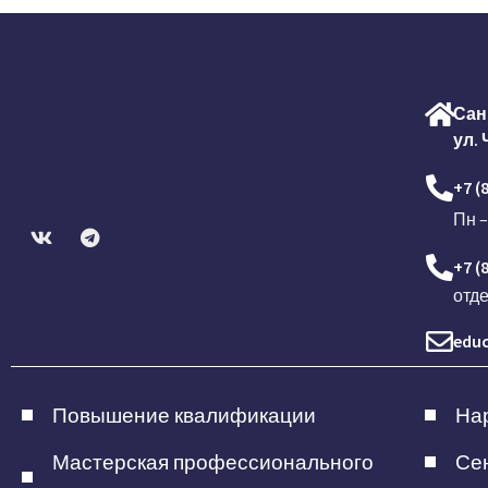
Сан
ул. 
+7 (
Пн –
+7 (
отд
educ
Повышение квалификации
Нар
Мастерская профессионального
Сен