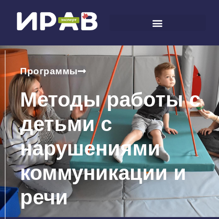
Программы
Методы работы с
детьми с
нарушениями
коммуникации и
речи