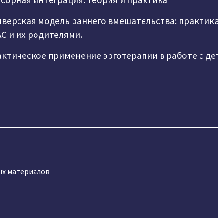
сорная интеграция: теория и практика
верская модель раннего вмешательства: практика
АС и их родителями.
ктическое применение эрготерапии в работе с де
ых материалов