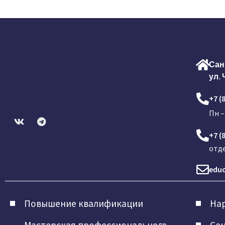
Сан
ул. 
+7 (
Пн –
+7 (
отд
educ
Повышение квалификации
Нар