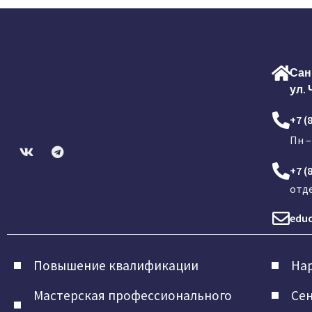
Сан
ул. 
+7 (
Пн –
+7 (
отд
educ
Повышение квалификации
Нар
Мастерская профессионального
Сен