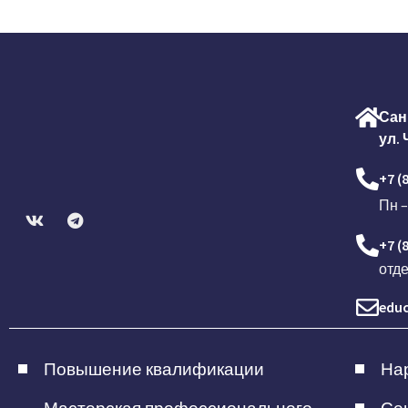
Сан
ул. 
+7 (
Пн –
+7 (
отд
educ
Повышение квалификации
Нар