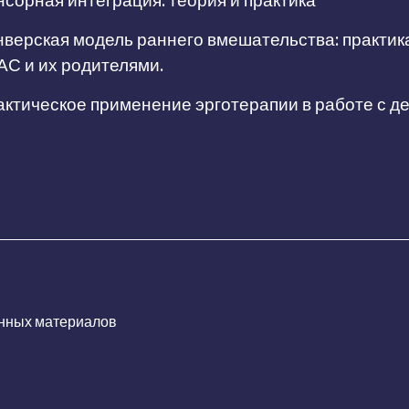
сорная интеграция: теория и практика
верская модель раннего вмешательства: практик
АС и их родителями.
ктическое применение эрготерапии в работе с д
нных материалов